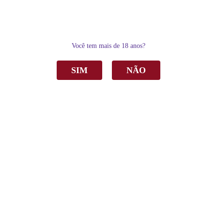
0
Você tem mais de 18 anos?
SIM
NÃO
Home
Vinho
Branco
Vinho Pizzato Sauvignon Blanc Branco Seco 750ml
Vinho Pizzato Sauvignon Blanc Branco Seco
750ml