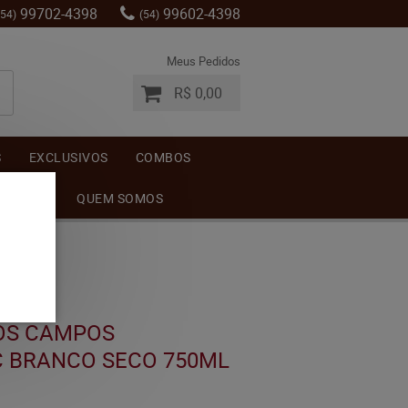
99702-4398
99602-4398
(54)
(54)
Meus Pedidos
R$ 0,00
S
EXCLUSIVOS
COMBOS
MENTOS
QUEM SOMOS
OS CAMPOS
 BRANCO SECO 750ML