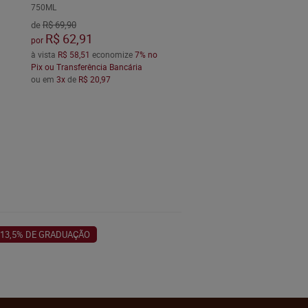
750ML
de
R$ 69,90
R$ 62,91
por
à vista
R$ 58,51
economize
7%
no
Pix ou Transferência Bancária
ou em
3x
de
R$ 20,97
13,5% DE GRADUAÇÃO