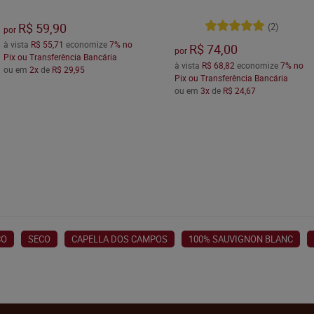
R$ 59,90
(2)
por
à vista
R$ 55,71
economize
7%
no
R$ 74,00
por
Pix ou Transferência Bancária
à vista
R$ 68,82
economize
7%
no
ou em
2x
de
R$ 29,95
Pix ou Transferência Bancária
ou em
3x
de
R$ 24,67
CO
SECO
CAPELLA DOS CAMPOS
100% SAUVIGNON BLANC