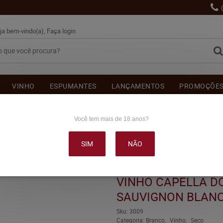
ja bem-vindo(a),
Faça login
VINHO
ESPUMANTES
LANÇAMENTOS
PROMOÇÕE
OUTRAS BEBIDAS
DELICATÉSSE & ACESSÓRIOS
DEPOI
Você tem mais de 18 anos?
SIM
NÃO
A DOS CAMPOS SAUVIGNON BLANC BRANCO SECO 750ML
VINHO CAPELLA D
SAUVIGNON BLANC
Sku:
3009
Categoria:
Branco
Vinho
Seco