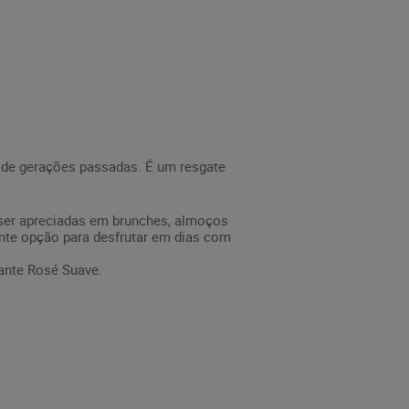
o de gerações passadas. É um resgate
ser apreciadas em brunches, almoços
nte opção para desfrutar em dias com
sante Rosé Suave.