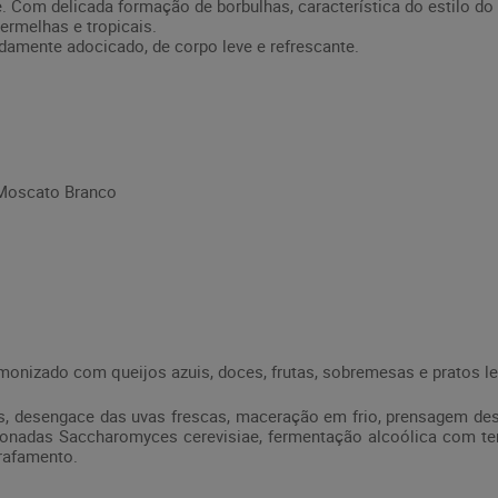
e. Com delicada formação de borbulhas, característica do estilo do
vermelhas e tropicais.
damente adocicado, de corpo leve e refrescante.
Moscato Branco
nizado com queijos azuis, doces, frutas, sobremesas e pratos le
, desengace das uvas frescas, maceração em frio, prensagem desc
ionadas Saccharomyces cerevisiae, fermentação alcoólica com te
rrafamento.