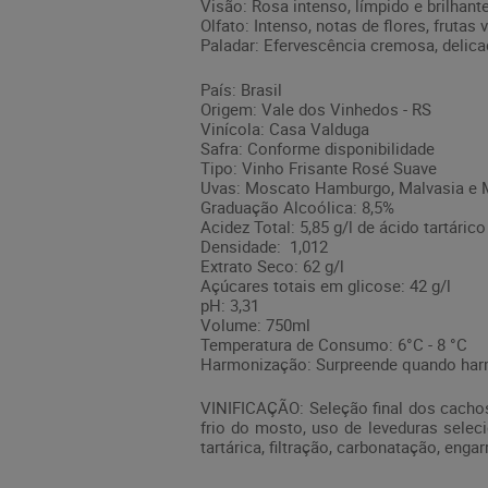
Visão: Rosa intenso, límpido e brilhant
Olfato: Intenso, notas de flores, frutas 
Paladar: Efervescência cremosa, delica
País: Brasil
Origem: Vale dos Vinhedos - RS
Vinícola: Casa Valduga
Safra: Conforme disponibilidade
Tipo: Vinho Frisante Rosé Suave
Uvas: Moscato Hamburgo, Malvasia e 
Graduação Alcoólica: 8,5%
Acidez Total: 5,85 g/l de ácido tartárico
Densidade: 1,012
Extrato Seco: 62 g/l
Açúcares totais em glicose: 42 g/l
pH: 3,31
Volume: 750ml
Temperatura de Consumo: 6°C - 8 °C
Harmonização: Surpreende quando harmo
VINIFICAÇÃO: Seleção final dos cachos
frio do mosto, uso de leveduras selec
tartárica, filtração, carbonatação, enga