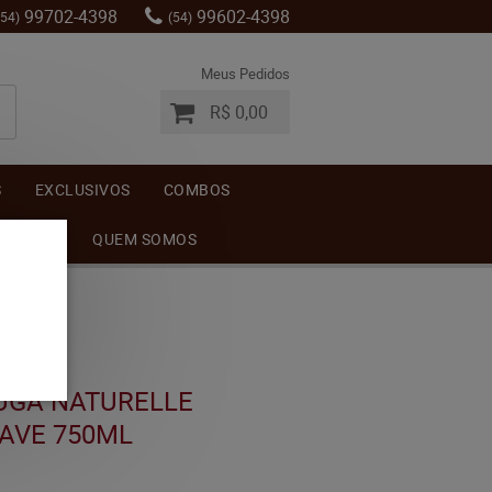
99702-4398
99602-4398
(54)
(54)
Meus Pedidos
R$ 0,00
S
EXCLUSIVOS
COMBOS
MENTOS
QUEM SOMOS
UGA NATURELLE
UAVE 750ML