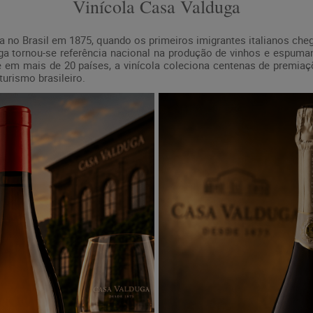
Vinícola Casa Valduga
ria no Brasil em 1875, quando os primeiros imigrantes italianos 
a tornou-se referência nacional na produção de vinhos e espumant
te em mais de 20 países, a vinícola coleciona centenas de premiaç
turismo brasileiro.