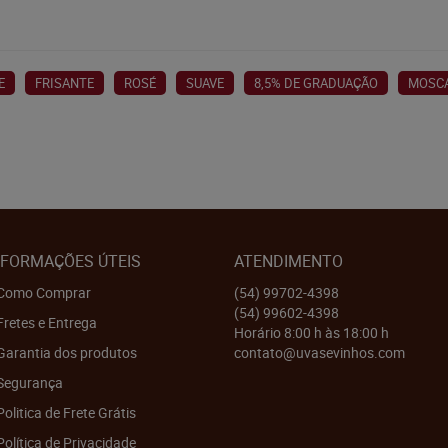
E
FRISANTE
ROSÉ
SUAVE
8,5% DE GRADUAÇÃO
MOSC
NFORMAÇÕES ÚTEIS
ATENDIMENTO
Como Comprar
(54)
99702-4398
(54)
99602-4398
Fretes e Entrega
Horário 8:00 h às 18:00 h
Garantia dos produtos
contato@uvasevinhos.com
Segurança
Politica de Frete Grátis
Política de Privacidade