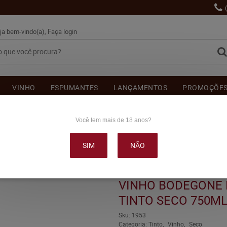
ja bem-vindo(a),
Faça login
VINHO
ESPUMANTES
LANÇAMENTOS
PROMOÇÕE
OUTRAS BEBIDAS
DELICATÉSSE & ACESSÓRIOS
DEPOI
Você tem mais de 18 anos?
SIM
NÃO
 MERLOT SAFRA 2019 TINTO SECO 750ML
VINHO BODEGONE 
TINTO SECO 750M
Sku:
1953
Categoria:
Tinto
Vinho
Seco