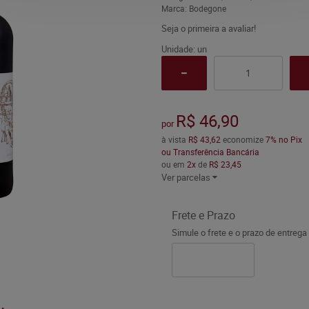
Marca:
Bodegone
Seja o primeira a avaliar!
Unidade: un
R$ 46,90
por
à vista
R$ 43,62
economize
7%
no Pix
ou Transferência Bancária
ou em
2x
de
R$ 23,45
Ver parcelas
Frete e Prazo
Simule o frete e o prazo de entrega