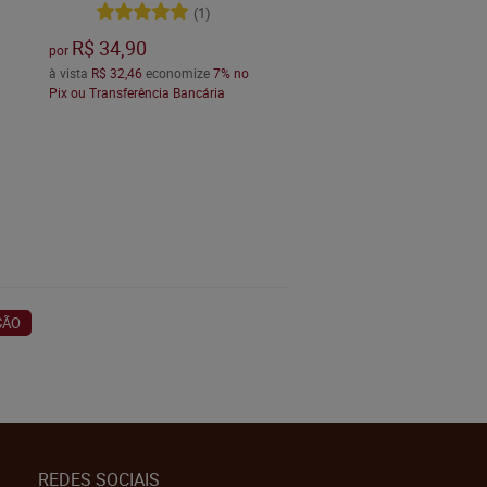
(1)
R$ 34,90
por
à vista
R$ 32,46
economize
7%
no
Pix ou Transferência Bancária
ÇÃO
REDES SOCIAIS