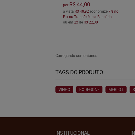
R$ 44,00
por
à vista
R$ 40,92
economize
7%
no
Pix ou Transferência Bancária
ou em
2x
de
R$ 22,00
Carregando comentários ...
TAGS DO PRODUTO
VINHO
BODEGONE
MERLOT
S
INSTITUCIONAL
I