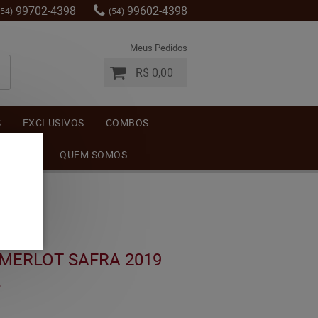
99702-4398
99602-4398
(54)
(54)
Meus Pedidos
R$ 0,00
S
EXCLUSIVOS
COMBOS
MENTOS
QUEM SOMOS
MERLOT SAFRA 2019
L