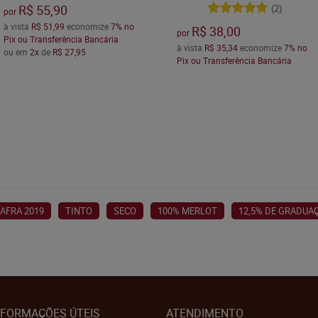
R$ 55,90
(2)
por
à vista
R$ 51,99
economize
7%
no
R$ 38,00
por
Pix ou Transferência Bancária
à vista
R$ 35,34
economize
7%
no
ou em
2x
de
R$ 27,95
Pix ou Transferência Bancária
AFRA 2019
TINTO
SECO
100% MERLOT
12,5% DE GRADUA
NFORMAÇÕES ÚTEIS
ATENDIMENTO