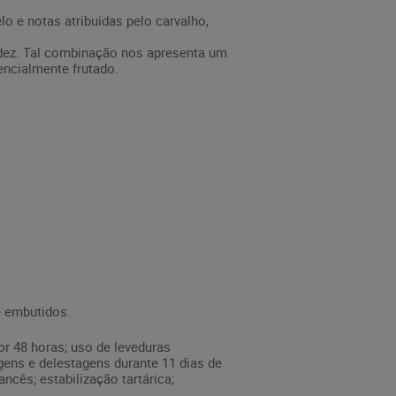
 e notas atribuídas pelo carvalho,
idez. Tal combinação nos apresenta um
encialmente frutado.
e embutidos.
r 48 horas; uso de leveduras
ens e delestagens durante 11 dias de
cês; estabilização tartárica;