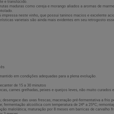
te e translúcido.
rutas maduras como cereja e morango aliados a aromas de marmelo
ntolado.
tá impressa neste vinho, que possui taninos macios e excelente ac
erísticas varietais são ainda mais evidentes em seu retrogosto ess
cês
 mantido em condições adequadas para a plena evolução.
ecanter de 15 a 30 minutos
s, carnes grelhadas, peixes e queijos leves, não muito curados 
 desengace das uvas frescas; maceração pré-fermentativa a frio po
; fermentação alcoólica com temperatura de 24º a 25ºC; remontag
ção malolática; maturação por 8 meses em barricas de carvalho fran
or 3 meses.