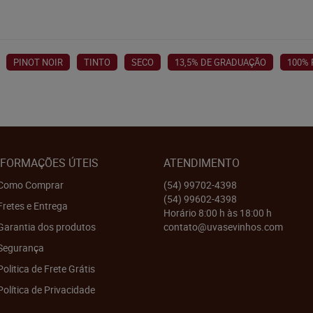
PINOT NOIR
TINTO
SECO
13,5% DE GRADUAÇÃO
100% 
NFORMAÇÕES ÚTEIS
ATENDIMENTO
Como Comprar
(54)
99702-4398
(54)
99602-4398
Fretes e Entrega
Horário 8:00 h às 18:00 h
Garantia dos produtos
contato@uvasevinhos.com
Segurança
Politica de Frete Grátis
Política de Privacidade