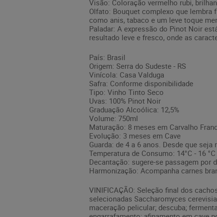
Visão: Coloração vermelho rubi, brilhan
Olfato: Bouquet complexo que lembra f
como anis, tabaco e um leve toque me
Paladar: A expressão do Pinot Noir es
resultado leve e fresco, onde as caract
País: Brasil
Origem: Serra do Sudeste - RS
Vinícola: Casa Valduga
Safra: Conforme disponibilidade
Tipo: Vinho Tinto Seco
Uvas: 100% Pinot Noir
Graduação Alcoólica: 12,5%
Volume: 750ml
Maturação: 8 meses em Carvalho Fran
Evolução: 3 meses em Cave
Guarda: de 4 a 6 anos. Desde que seja
Temperatura de Consumo: 14°C - 16 °C
Decantação: sugere-se passagem por d
Harmonização: Acompanha carnes branca
VINIFICAÇÃO: Seleção final dos cachos;
selecionadas Saccharomyces cerevisiae
maceração pelicular; descuba; fermenta
engarrafamento; afinamento em cave p