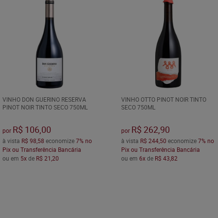
VINHO DON GUERINO RESERVA
VINHO OTTO PINOT NOIR TINTO
PINOT NOIR TINTO SECO 750ML
SECO 750ML
R$ 106,00
R$ 262,90
por
por
à vista
R$ 98,58
economize
7%
no
à vista
R$ 244,50
economize
7%
no
Pix ou Transferência Bancária
Pix ou Transferência Bancária
ou em
5x
de
R$ 21,20
ou em
6x
de
R$ 43,82