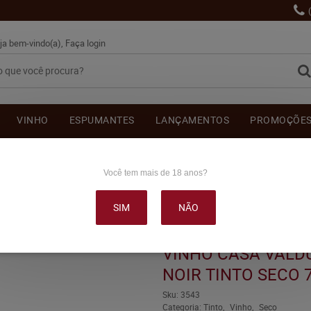
ja bem-vindo(a),
Faça login
VINHO
ESPUMANTES
LANÇAMENTOS
PROMOÇÕE
OUTRAS BEBIDAS
DELICATÉSSE & ACESSÓRIOS
DEPOI
Você tem mais de 18 anos?
SIM
NÃO
UGA TERROIR PINOT NOIR TINTO SECO 750ML
VINHO CASA VALD
NOIR TINTO SECO 
Sku:
3543
Categoria:
Tinto
Vinho
Seco