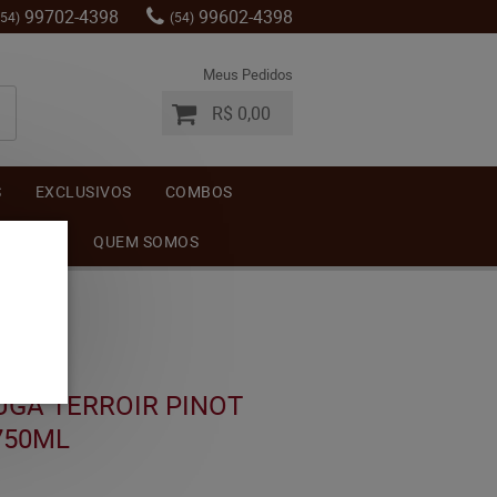
99702-4398
99602-4398
(54)
(54)
Meus Pedidos
R$ 0,00
S
EXCLUSIVOS
COMBOS
MENTOS
QUEM SOMOS
UGA TERROIR PINOT
750ML