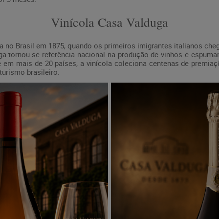
Vinícola Casa Valduga
ria no Brasil em 1875, quando os primeiros imigrantes italianos 
a tornou-se referência nacional na produção de vinhos e espumant
te em mais de 20 países, a vinícola coleciona centenas de premiaç
turismo brasileiro.