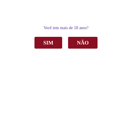
0
Você tem mais de 18 anos?
SIM
NÃO
Home
Espumantes
Espumante Casa Perini Tradicional Brut Branco 750ml C/6
Espumante Casa Perini Tradicional Brut
Branco 750ml C/6