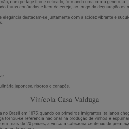
mão, com perlage fino e delicado, formando uma coroa generosa.
ndo frutas confitadas e licor de cereja, ao longo da degustação as
 e elegância destacam-se juntamente com a acidez vibrante e sucu
os.
ve
linária japonesa, risotos e canapés.
Vinícola Casa Valduga
ria no Brasil em 1875, quando os primeiros imigrantes italianos 
a tornou-se referência nacional na produção de vinhos e espumant
te em mais de 20 países, a vinícola coleciona centenas de premiaç
turismo brasileiro.