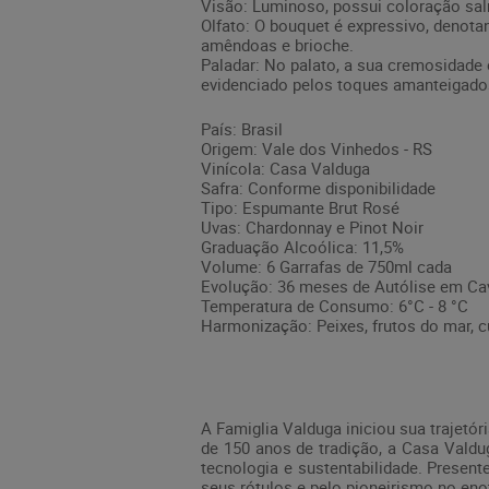
Visão: Luminoso, possui coloração sal
Olfato: O bouquet é expressivo, denota
amêndoas e brioche.
Paladar: No palato, a sua cremosidade
evidenciado pelos toques amanteigad
País: Brasil
Origem: Vale dos Vinhedos - RS
Vinícola: Casa Valduga
Safra: Conforme disponibilidade
Tipo: Espumante Brut Rosé
Uvas: Chardonnay e Pinot Noir
Graduação Alcoólica: 11,5%
Volume: 6 Garrafas de 750ml cada
Evolução: 36 meses de Autólise em Ca
Temperatura de Consumo: 6°C - 8 °C
Harmonização: Peixes, frutos do mar, cu
A Famiglia Valduga iniciou sua trajetó
de 150 anos de tradição, a Casa Valdug
tecnologia e sustentabilidade. Presen
seus rótulos e pelo pioneirismo no eno