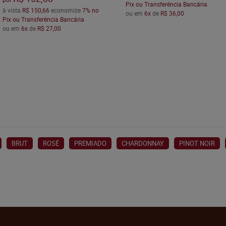
Pix ou Transferência Bancária
à vista
R$ 150,66
economize
7%
no
ou em
6x
de
R$ 36,00
Pix ou Transferência Bancária
ou em
6x
de
R$ 27,00
BRUT
ROSÉ
PREMIADO
CHARDONNAY
PINOT NOIR