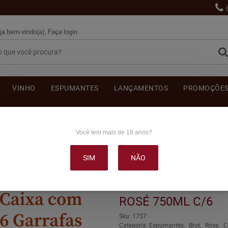
ja bem-vindo(a),
Faça login
VINHO
ESPUMANTES
LANÇAMENTOS
PROMOÇÕE
OUTRAS BEBIDAS
DELICATÉSSE & ACESSÓRIOS
DEPOI
Você tem mais de 18 anos?
SIM
NÃO
LDUGA 130 BRUT ROSÉ 750ML C/6
ESPUMANTE CASA 
ROSÉ 750ML C/6
Sku:
1757
Categoria:
Espumantes
Brut
Rose
C