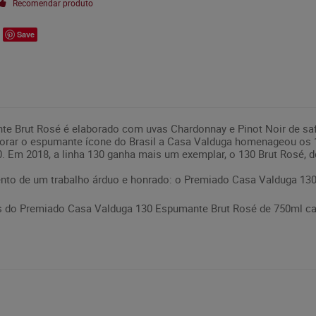
Recomendar produto
Save
e Brut Rosé é elaborado com uvas Chardonnay e Pinot Noir de saf
orar o espumante ícone do Brasil a Casa Valduga homenageou os 
30. Em 2018, a linha 130 ganha mais um exemplar, o 130 Brut Rosé,
ento de um trabalho árduo e honrado: o Premiado Casa Valduga 13
 do Premiado Casa Valduga 130 Espumante Brut Rosé de 750ml ca