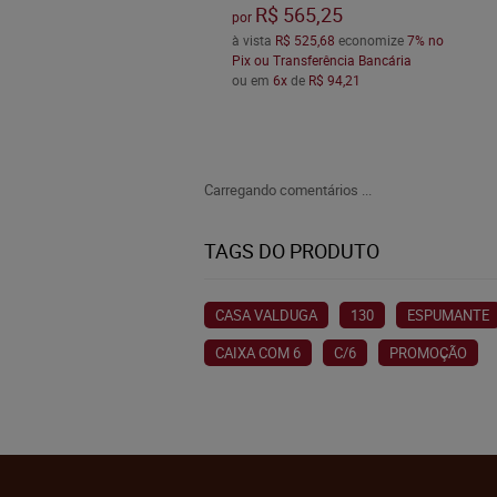
R$ 565,25
por
à vista
R$ 525,68
economize
7%
no
Pix ou Transferência Bancária
ou em
6x
de
R$ 94,21
Carregando comentários ...
TAGS DO PRODUTO
CASA VALDUGA
130
ESPUMANTE
CAIXA COM 6
C/6
PROMOÇÃO