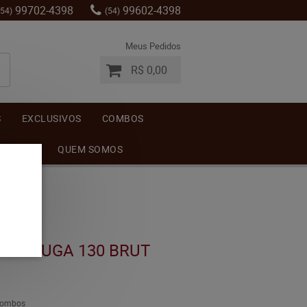
99702-4398
99602-4398
(54)
(54)
Meus Pedidos
R$ 0,00
S
EXCLUSIVOS
COMBOS
MENTOS
QUEM SOMOS
VALDUGA 130 BRUT
ombos