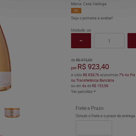
Marca:
Casa Valduga
5%
Seja o primeira a avaliar!
Unidade: un
de
R$ 972,00
R$ 923,40
por
à vista
R$ 858,76
economize
7%
no Pix
ou Transferência Bancária
ou em
6x
de
R$ 153,90
Ver parcelas
Frete e Prazo
Simule o frete e o prazo de entrega