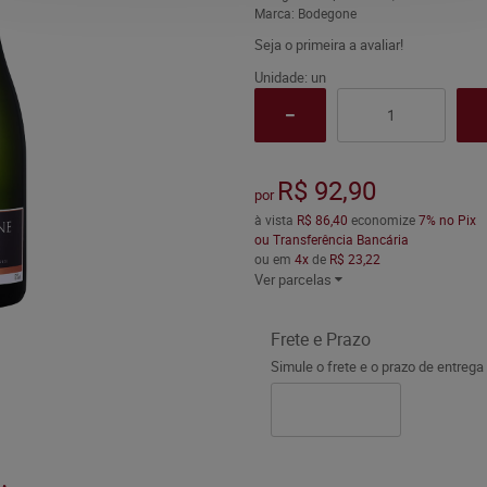
Marca:
Bodegone
Seja o primeira a avaliar!
Unidade: un
R$ 92,90
por
à vista
R$ 86,40
economize
7%
no Pix
ou Transferência Bancária
ou em
4x
de
R$ 23,22
Ver parcelas
Frete e Prazo
Simule o frete e o prazo de entrega