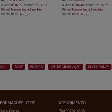
à vista
R$ 82,77
economize
7%
no
à vista
R$ 86,40
economize
7%
no
Pix ou Transferência Bancária
Pix ou Transferência Bancária
ou em
4x
de
R$ 22,25
ou em
4x
de
R$ 23,22
ONAL
BRUT
BRANCO
12% DE GRADUAÇÃO
CHARDONNAY
NFORMAÇÕES ÚTEIS
ATENDIMENTO
Como Comprar
(54)
99702-4398