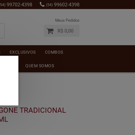
99702-4398
99602-4398
(54)
(54)
Meus Pedidos
R$ 0,00
S
EXCLUSIVOS
COMBOS
MENTOS
QUEM SOMOS
GONE TRADICIONAL
ML