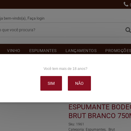
ja bem-vindo(a),
Faça login
VINHO
ESPUMANTES
LANÇAMENTOS
PROMOÇÕE
OUTRAS BEBIDAS
DELICATÉSSE & ACESSÓRIOS
DEPOI
Você tem mais de 18 anos?
SIM
NÃO
E TRADICIONAL BRUT BRANCO 750ML
ESPUMANTE BODE
BRUT BRANCO 750
Sku:
1961
Categoria:
Espumantes
Brut