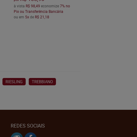
à vista
R$ 98,49
economize
7%
no
Pix ou Transferência Bancária
ou em
5x
de
R$ 21,18
RIESLING
TREBBIANO
REDES SOCIAIS