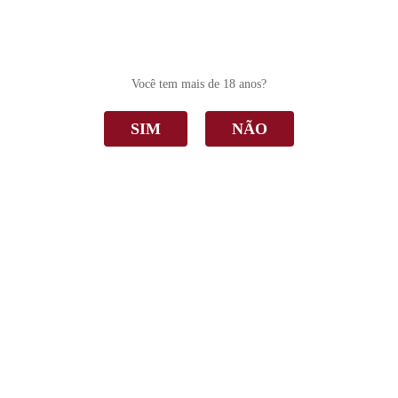
0
Você tem mais de 18 anos?
SIM
NÃO
100% Nebbiolo
Home
100% Nebbiolo
Ordenar Por