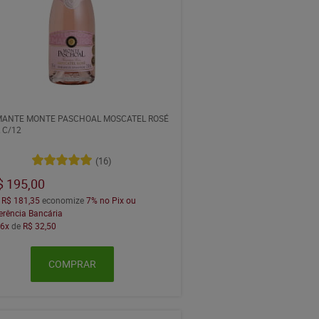
ANTE MONTE PASCHOAL MOSCATEL ROSÉ
 C/12
(16)
$ 195,00
a
R$ 181,35
economize
7%
no Pix ou
erência Bancária
m
6x
de
R$ 32,50
COMPRAR