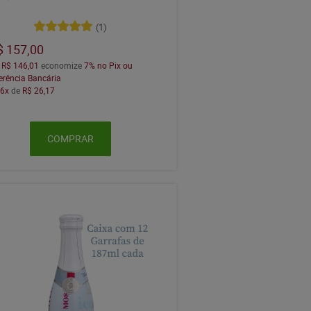
(1)
$ 157,00
a
R$ 146,01
economize
7%
no Pix ou
erência Bancária
m
6x
de
R$ 26,17
COMPRAR