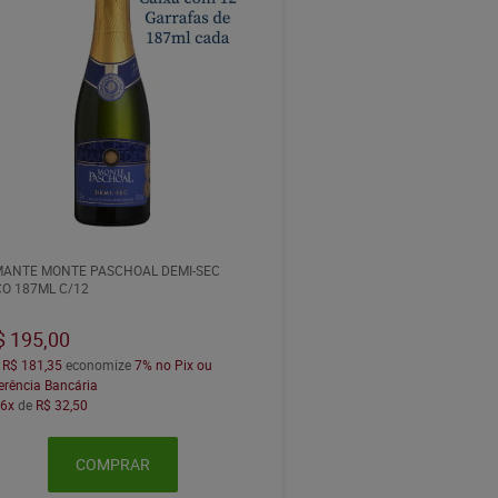
ANTE MONTE PASCHOAL DEMI-SEC
O 187ML C/12
$ 195,00
a
R$ 181,35
economize
7%
no Pix ou
erência Bancária
m
6x
de
R$ 32,50
COMPRAR