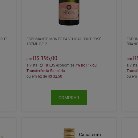
BRUT
ESPUMANTE MONTE PASCHOAL BRUT ROSÉ
ESPUM
187ML C/12
BRANC
R$ 195,00
R
por
por
à vista
R$ 181,35
economize
7%
no Pix ou
à vist
Transferência Bancária
Transf
ou em
6x
de
R$ 32,50
ou e
COMPRAR