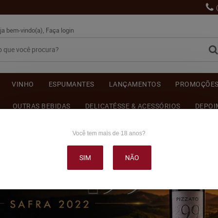
ja bem-vindo(a),
Faça login
VINHO
ESPUMANTES
LANÇAMENTOS
PROMOÇÕE
OUTRAS BEBIDAS
DELICATÉSSE & ACESSÓRIOS
DEPOI
Você tem mais de 18 anos?
SIM
NÃO