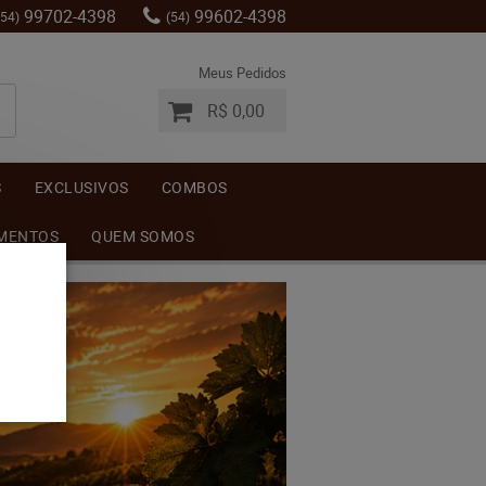
99702-4398
99602-4398
(54)
(54)
Meus Pedidos
R$ 0,00
S
EXCLUSIVOS
COMBOS
MENTOS
QUEM SOMOS