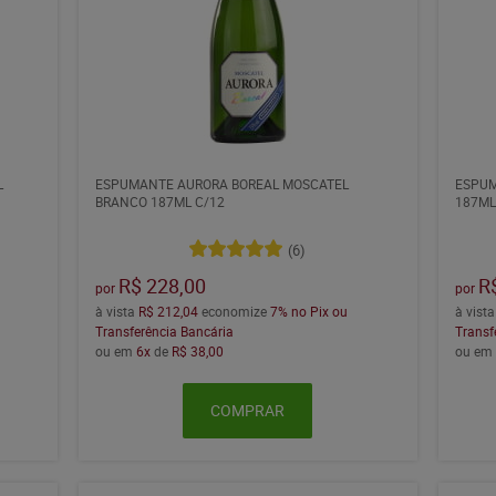
L
ESPUMANTE AURORA BOREAL MOSCATEL
ESPUM
BRANCO 187ML C/12
187ML
(6)
R$ 228,00
R
por
por
à vista
R$ 212,04
economize
7%
no Pix ou
à vist
Transferência Bancária
Transf
ou em
6x
de
R$ 38,00
ou e
COMPRAR