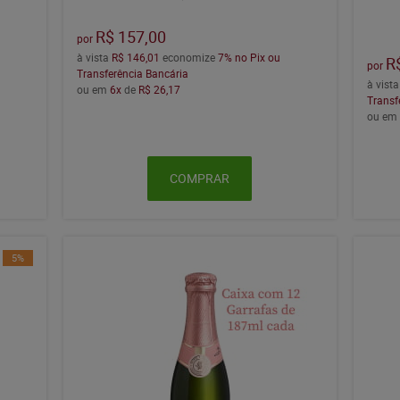
R$ 157,00
por
à vista
R$ 146,01
economize
7%
no Pix ou
R
por
Transferência Bancária
à vist
ou em
6x
de
R$ 26,17
Transf
ou e
COMPRAR
5%