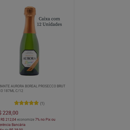
ANTE AURORA BOREAL PROSECCO BRUT
O 187ML C/12
(1)
$ 228,00
a
R$ 212,04
economize
7%
no Pix ou
erência Bancária
m
6x
de
R$ 38,00