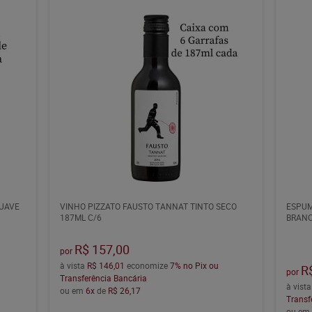
SUAVE
VINHO PIZZATO FAUSTO TANNAT TINTO SECO
ESPUM
187ML C/6
BRANC
R$ 157,00
por
à vista
R$ 146,01
economize
7%
no Pix ou
R
por
Transferência Bancária
à vist
ou em
6x
de
R$ 26,17
Transf
ou e