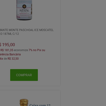
ANTE MONTE PASCHOAL ICE MOSCATEL
O 187ML C/12
$ 195,00
a
R$ 181,35
economize
7%
no Pix ou
erência Bancária
m
6x
de
R$ 32,50
COMPRAR