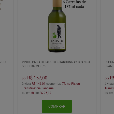
NCO
VINHO PIZZATO FAUSTO CHARDONNAY BRANCO
ESPUM
SECO 187ML C/6
BRANC
R$ 157,00
R
por
por
à vista
R$ 146,01
economize
7%
no Pix ou
à vist
Transferência Bancária
Transf
ou em
6x
de
R$ 26,17
ou e
COMPRAR