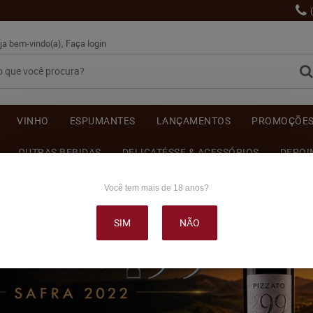
ja bem-vindo(a),
Faça login
VINHO
ESPUMANTES
LANÇAMENTOS
PROMOÇÕE
OUTRAS BEBIDAS
DELICATÉSSE & ACESSÓRIOS
DEPOI
Você tem mais de 18 anos?
SIM
NÃO