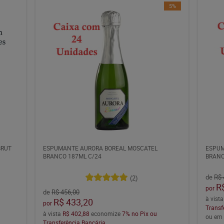
5%
BRUT
ESPUMANTE AURORA BOREAL MOSCATEL
ESPUM
BRANCO 187ML C/24
BRANC
de
R$ 
(2)
R
por
de
R$ 456,00
à vist
R$ 433,20
por
Transf
à vista
R$ 402,88
economize
7%
no Pix ou
ou e
Transferência Bancária