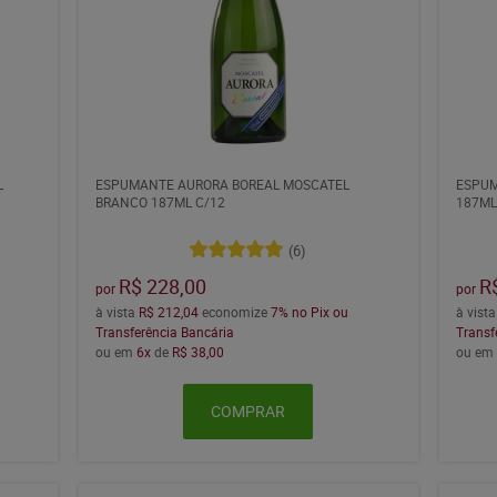
L
ESPUMANTE AURORA BOREAL MOSCATEL
ESPUM
BRANCO 187ML C/12
187ML
(6)
R$ 228,00
R
por
por
à vista
R$ 212,04
economize
7%
no Pix ou
à vist
Transferência Bancária
Transf
ou em
6x
de
R$ 38,00
ou e
COMPRAR