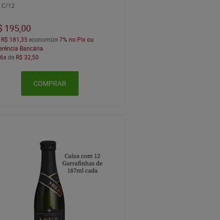
 C/12
$ 195,00
a
R$ 181,35
economize
7%
no Pix ou
erência Bancária
m
6x
de
R$ 32,50
COMPRAR