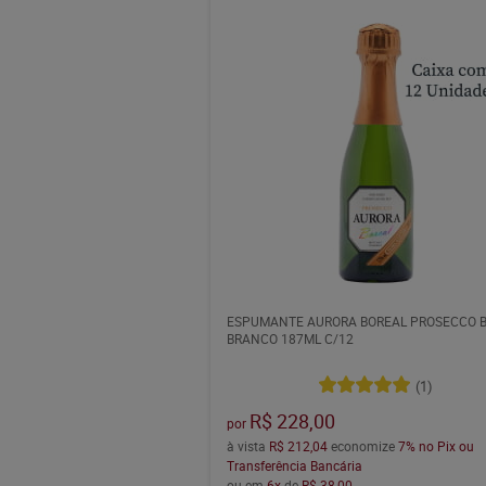
ESPUMANTE AURORA BOREAL PROSECCO 
BRANCO 187ML C/12
(1)
R$ 228,00
por
à vista
R$ 212,04
economize
7%
no Pix ou
Transferência Bancária
ou em
6x
de
R$ 38,00