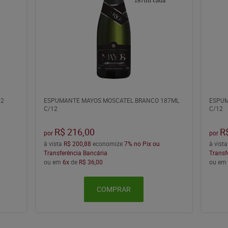
12
ESPUMANTE MAYOS MOSCATEL BRANCO 187ML
ESPUM
C/12
C/12
R$ 216,00
R
por
por
à vista
R$ 200,88
economize
7%
no Pix ou
à vist
Transferência Bancária
Transf
ou em
6x
de
R$ 36,00
ou e
COMPRAR