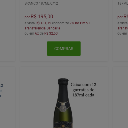
BRANCO 187ML C/12
187ML
R$ 195,00
R
por
por
à vista
R$ 181,35
economize
7%
no Pix ou
à vist
Transferência Bancária
Transf
ou em
6x
de
R$ 32,50
ou e
COMPRAR