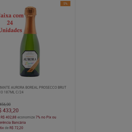
5%
ANTE AURORA BOREAL PROSECCO BRUT
O 187ML C/24
456,00
$ 433,20
a
R$ 402,88
economize
7%
no Pix ou
erência Bancária
m
6x
de
R$ 72,20