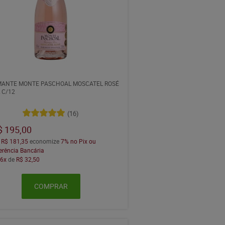
ANTE MONTE PASCHOAL MOSCATEL ROSÉ
 C/12
(16)
$ 195,00
a
R$ 181,35
economize
7%
no Pix ou
erência Bancária
m
6x
de
R$ 32,50
COMPRAR