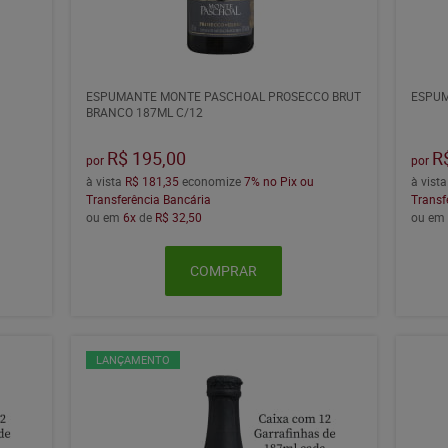
ESPUMANTE MONTE PASCHOAL PROSECCO BRUT
ESPUM
BRANCO 187ML C/12
R$ 195,00
R
por
por
à vista
R$ 181,35
economize
7%
no Pix ou
à vist
Transferência Bancária
Transf
ou em
6x
de
R$ 32,50
ou e
COMPRAR
LANÇAMENTO