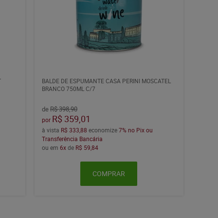
T
BALDE DE ESPUMANTE CASA PERINI MOSCATEL
BRANCO 750ML C/7
de
R$ 398,90
R$ 359,01
por
à vista
R$ 333,88
economize
7%
no Pix ou
Transferência Bancária
ou em
6x
de
R$ 59,84
COMPRAR