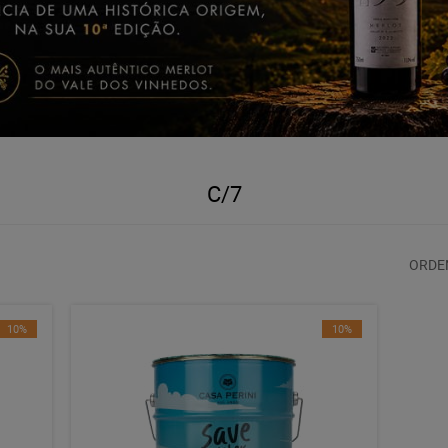
C/7
ORDE
10%
10%