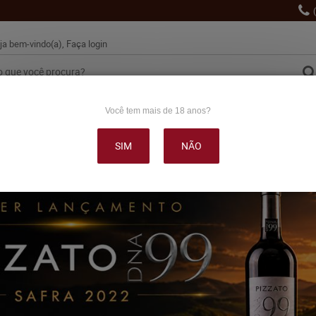
ja bem-vindo(a),
Faça login
Você tem mais de 18 anos?
VINHO
ESPUMANTES
LANÇAMENTOS
PROMOÇÕE
SIM
NÃO
OUTRAS BEBIDAS
DELICATÉSSE & ACESSÓRIOS
DEPOI