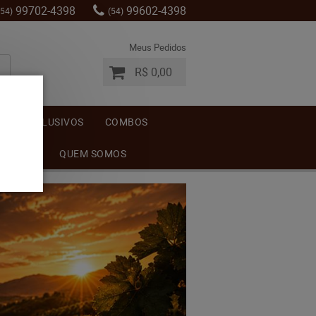
99702-4398
99602-4398
(54)
(54)
Meus Pedidos
R$ 0,00
S
EXCLUSIVOS
COMBOS
MENTOS
QUEM SOMOS