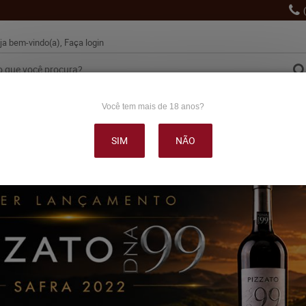
ja bem-vindo(a),
Faça login
Você tem mais de 18 anos?
VINHO
ESPUMANTES
LANÇAMENTOS
PROMOÇÕE
SIM
NÃO
OUTRAS BEBIDAS
DELICATÉSSE & ACESSÓRIOS
DEPOI