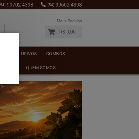
99702-4398
99602-4398
(54)
(54)
Meus Pedidos
R$ 0,00
S
EXCLUSIVOS
COMBOS
MENTOS
QUEM SOMOS