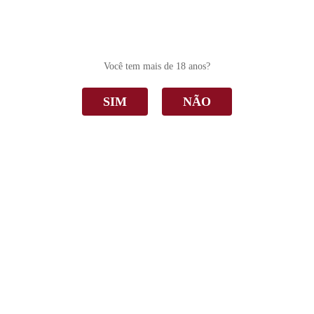
0
Você tem mais de 18 anos?
SIM
NÃO
Gewurztraminer
Home
Gewurztraminer
Ordenar Por