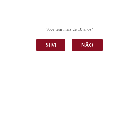
0
Você tem mais de 18 anos?
SIM
NÃO
Mini Espumante
Home
Mini Espumante
Ordenar Por