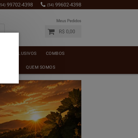
99702-4398
99602-4398
(54)
(54)
Meus Pedidos
R$ 0,00
S
EXCLUSIVOS
COMBOS
MENTOS
QUEM SOMOS