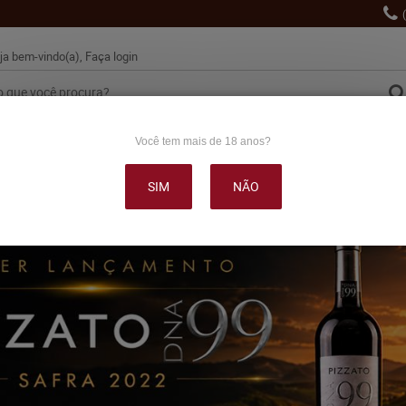
ja bem-vindo(a),
Faça login
Você tem mais de 18 anos?
VINHO
ESPUMANTES
LANÇAMENTOS
PROMOÇÕE
SIM
NÃO
OUTRAS BEBIDAS
DELICATÉSSE & ACESSÓRIOS
DEPOI