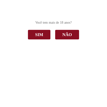
0
Você tem mais de 18 anos?
SIM
NÃO
Uva rara
Home
Uva rara
Ordenar Por