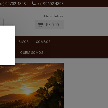
99702-4398
99602-4398
(54)
(54)
Meus Pedidos
R$ 0,00
S
EXCLUSIVOS
COMBOS
MENTOS
QUEM SOMOS