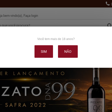
ja bem-vindo(a),
Faça login
Você tem mais de 18 anos?
VINHO
ESPUMANTES
LANÇAMENTOS
PROMOÇÕE
SIM
NÃO
OUTRAS BEBIDAS
DELICATÉSSE & ACESSÓRIOS
DEPOI