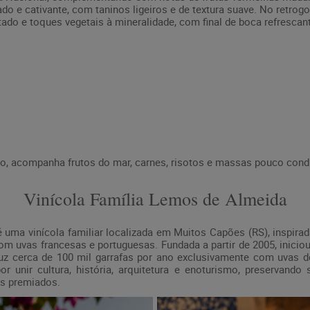
do e cativante, com taninos ligeiros e de textura suave. No retrog
ado e toques vegetais à mineralidade, com final de boca refrescant
, acompanha frutos do mar, carnes, risotos e massas pouco con
Vinícola Família Lemos de Almeida
 uma vinícola familiar localizada em Muitos Capões (RS), inspirad
om uvas francesas e portuguesas. Fundada a partir de 2005, inicio
duz cerca de 100 mil garrafas por ano exclusivamente com uvas d
r unir cultura, história, arquitetura e enoturismo, preservando
os premiados.