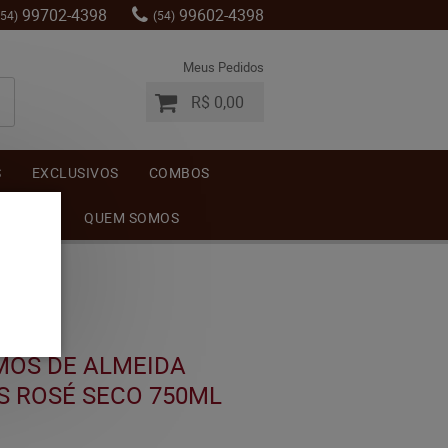
99702-4398
99602-4398
(54)
(54)
Meus Pedidos
R$ 0,00
S
EXCLUSIVOS
COMBOS
MENTOS
QUEM SOMOS
MOS DE ALMEIDA
S ROSÉ SECO 750ML