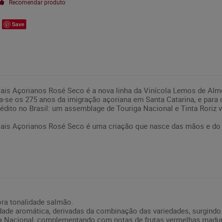
Recomendar produto
Save
ais Açorianos Rosé Seco é a nova linha da Vinícola Lemos de Al
a-se os 275 anos da imigração açoriana em Santa Catarina, e para
édito no Brasil: um assemblage de Touriga Nacional e Tinta Roriz 
ais Açorianos Rosé Seco é uma criação que nasce das mãos e do 
ora tonalidade salmão.
idade aromática, derivadas da combinação das variedades, surgind
riga Nacional, complementando com notas de frutas vermelhas madur