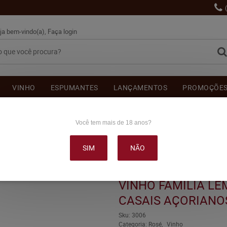
ja bem-vindo(a),
Faça login
VINHO
ESPUMANTES
LANÇAMENTOS
PROMOÇÕE
OUTRAS BEBIDAS
DELICATÉSSE & ACESSÓRIOS
DEPOI
Você tem mais de 18 anos?
SIM
NÃO
EMOS DE ALMEIDA CASAIS AÇORIANOS ROSÉ SECO 750ML
VINHO FAMÍLIA LE
CASAIS AÇORIANO
Sku:
3006
Categoria:
Rosé
Vinho