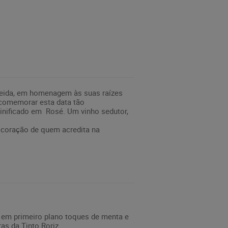
meida, em homenagem às suas raízes
 comemorar esta data tão
vinificado em Rosé. Um vinho sedutor,
coração de quem acredita na
o em primeiro plano toques de menta e
as da Tinto Roriz.