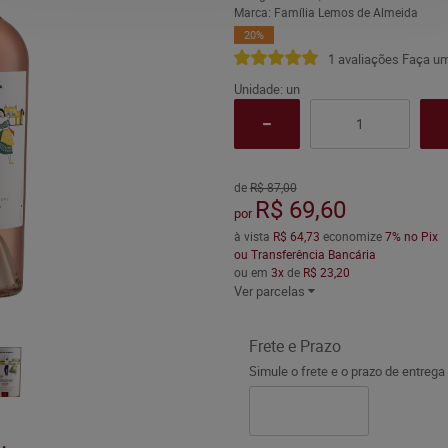
Marca:
Família Lemos de Almeida
20%
1 avaliações
Faça um
Unidade: un
de
R$ 87,00
R$ 69,60
por
à vista
R$ 64,73
economize
7%
no Pix
ou Transferência Bancária
ou em
3x
de
R$ 23,20
Ver parcelas
Frete e Prazo
Simule o frete e o prazo de entrega