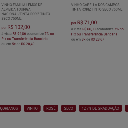
VINHO FAMÍLIA LEMOS DE
VINHO CAPELLA DOS CAMPOS
ALMEIDA TOURIGA
TINTA RORIZ TINTO SECO 750ML
NACIONAL/TINTA RORIZ TINTO
SECO 750ML
R$ 71,00
por
R$ 102,00
por
à vista
R$ 66,03
economize
7%
no
à vista
R$ 94,86
economize
7%
no
Pix ou Transferência Bancária
Pix ou Transferência Bancária
ou em
3x
de
R$ 23,67
ou em
5x
de
R$ 20,40
AÇORIANOS
VINHO
ROSÉ
SECO
12,7% DE GRADUAÇÃO