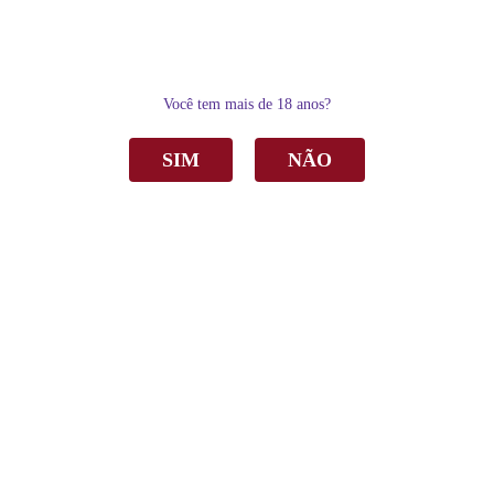
0
Você tem mais de 18 anos?
SIM
NÃO
Home
Vinho
Tinto
Vinho Família Lemos de Almeida Touriga Nacional/Tinta Roriz Tinto Seco
750ml
Vinho Família Lemos de Almeida Touriga
Nacional/Tinta Roriz Tinto Seco 750ml