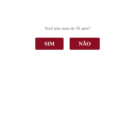
0
Você tem mais de 18 anos?
SIM
NÃO
Caixa com 6
Home
Caixa com 6
Ordenar Por