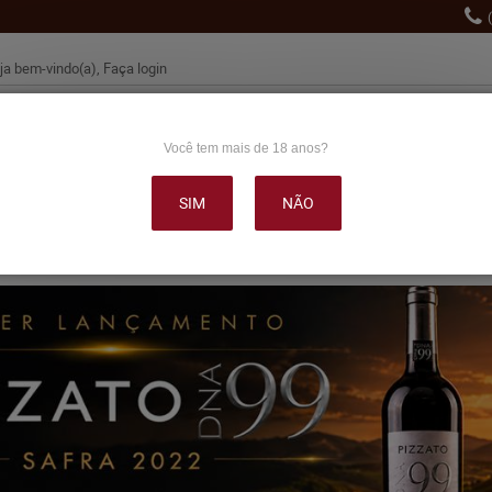
ja bem-vindo(a),
Faça login
Você tem mais de 18 anos?
VINHO
ESPUMANTES
LANÇAMENTOS
PROMOÇÕE
SIM
NÃO
OUTRAS BEBIDAS
DELICATÉSSE & ACESSÓRIOS
DEPOI