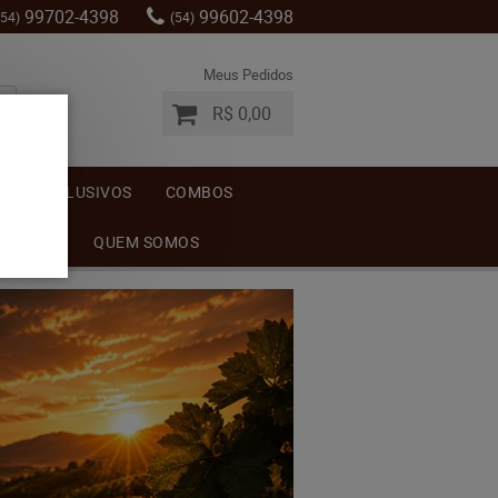
99702-4398
99602-4398
(54)
(54)
Meus Pedidos
R$ 0,00
S
EXCLUSIVOS
COMBOS
MENTOS
QUEM SOMOS