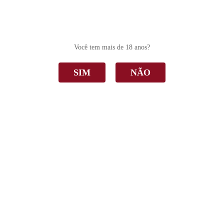
0
Você tem mais de 18 anos?
SIM
NÃO
Evolução
Home
Evolução
Ordenar Por