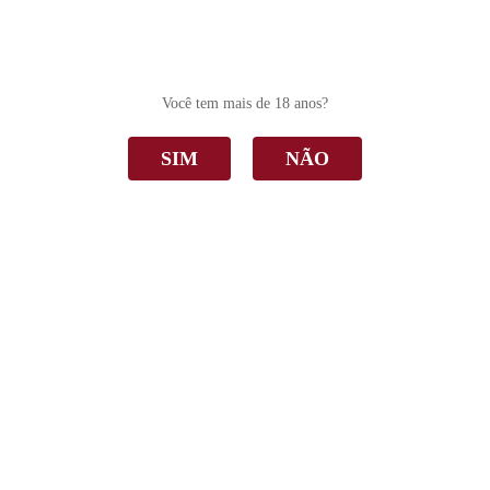
0
Você tem mais de 18 anos?
SIM
NÃO
Rosado
Home
Rosado
Ordenar Por