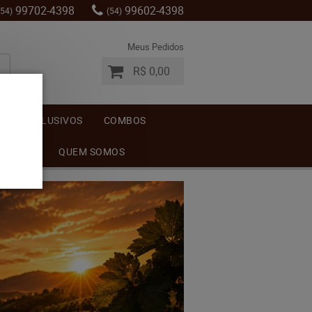
99702-4398
99602-4398
(54)
(54)
Meus Pedidos
R$ 0,00
S
EXCLUSIVOS
COMBOS
MENTOS
QUEM SOMOS