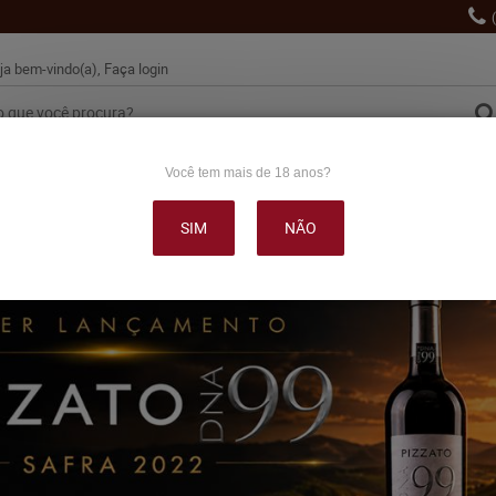
ja bem-vindo(a),
Faça login
Você tem mais de 18 anos?
VINHO
ESPUMANTES
LANÇAMENTOS
PROMOÇÕE
SIM
NÃO
OUTRAS BEBIDAS
DELICATÉSSE & ACESSÓRIOS
DEPOI